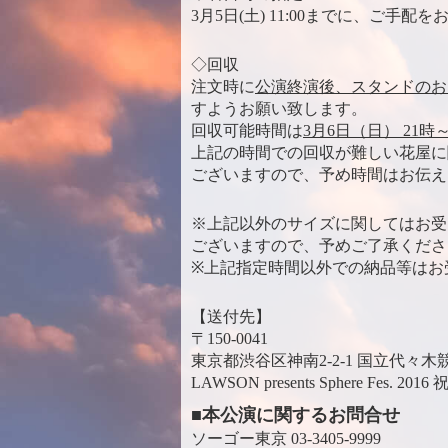
3月5日(土) 11:00までに、ご手配
◇回収
注文時に
公演終演後、スタンドのお
すようお願い致します。
回収可能時間は
3月6日（日） 21時
上記の時間での回収が難しい花屋に
ございますので、予め時間はお伝え
※上記以外のサイズに関してはお受
ございますので、予めご了承くださ
※上記指定時間以外での納品等はお
【送付先】
〒150-0041
東京都渋谷区神南2-2-1 国立代々
LAWSON presents Sphere Fes. 20
■本公演に関するお問合せ
ソーゴー東京 03-3405-9999