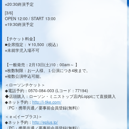
※20:30終演予定
[3/6]
OPEN 12:00 / START 13:00
※19:30終演予定
【チケット料金】
■全席指定：￥10,500（税込）
※未就学児入場不可
【一般発売：2月13日(土)10：00am～ 】
※枚数制限：お一人様、１公演につき4枚まで。
※複数公演申込可能。
＜ローソンチケット＞
◆電話予約：0570-084-003 (Lコード：77194)
◆店頭購入：ローソン・ミニストップ店内Loppiにて直接購入
◆ネット予約：
http://l-tike.com/
〈PC・携帯共通／要事前会員登録(無料)〉
＜ｅ+(イープラス)＞
◆ネット予約：
http://eplus.jp/
〈PC・携帯共通／要事前会員登録(無料)〉